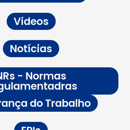
Videos
Notícias
NRs - Normas
gulamentadras
ança do Trabalho