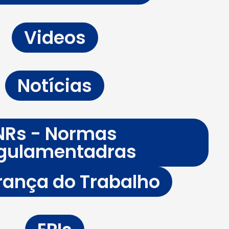
Videos
Notícias
NRs - Normas
gulamentadras
ança do Trabalho