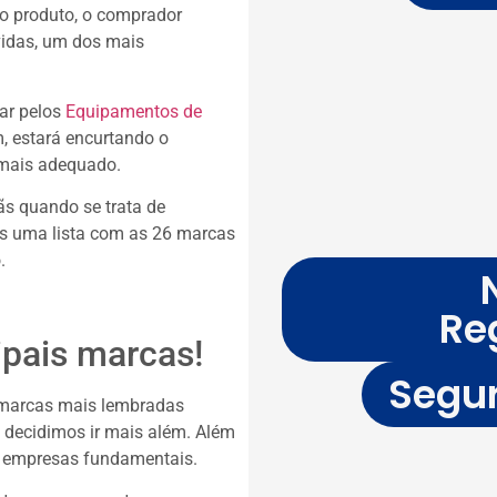
r o produto, o comprador
vidas, um dos mais
ar pelos
Equipamentos de
 estará encurtando o
I mais adequado.
ãs quando se trata de
os uma lista com as 26 marcas
.
Re
ipais marcas!
Segur
 marcas mais lembradas
 decidimos ir mais além. Além
6 empresas fundamentais.