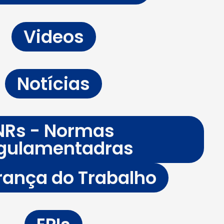
Videos
Notícias
NRs - Normas
gulamentadras
ança do Trabalho