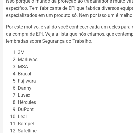
Isso porque o mundo da proteção ao trabalhador é muito v
específico. Tem fabricante de EPI que fabrica diversos equi
especializados em um produto só. Nem por isso um é melhor 
Por este motivo, é válido você conhecer cada um deles para
da compra de EPI. Veja a lista que nós criamos, que conte
lembradas sobre Segurança do Trabalho.
3M
Marluvas
MSA
Bracol
Fujiwara
Danny
Luvex
Hércules
DuPont
Leal
Bompel
Safetline