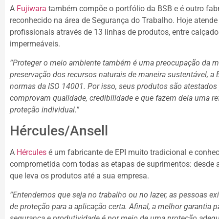
A
Fujiwara
também compõe o portfólio da BSB e é outro fabr
reconhecido na área de Segurança do Trabalho. Hoje atende
profissionais através de 13 linhas de produtos, entre calçad
impermeáveis.
“Proteger o meio ambiente também é uma preocupação da mar
preservação dos recursos naturais de maneira sustentável, a
normas da ISO 14001. Por isso, seus produtos são atestados 
comprovam qualidade, credibilidade e que fazem dela uma re
proteção individual.”
Hércules/Ansell
A
Hércules
é um fabricante de EPI muito tradicional e conhec
comprometida com todas as etapas de suprimentos: desde a 
que leva os produtos até a sua empresa.
“Entendemos que seja no trabalho ou no lazer, as pessoas e
de proteção para a aplicação certa. Afinal, a melhor garantia
segurança e produtividade é por meio de uma proteção adequ