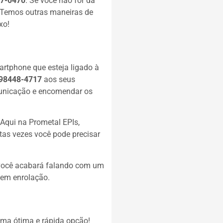
7-0470
. Se você não for da
. Temos outras maneiras de
xo!
artphone que esteja ligado à
 98448-4717
aos seus
omunicação e encomendar os
Aqui na Prometal EPIs,
as vezes você pode precisar
 você acabará falando com um
sem enrolação.
uma ótima e rápida opção!