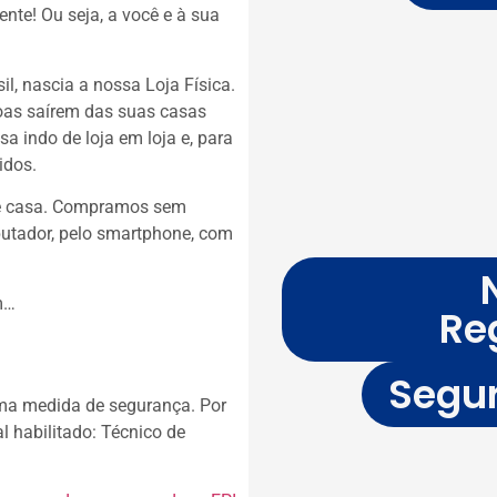
te! Ou seja, a você e à sua
il, nascia a nossa Loja Física.
as saírem das suas casas
a indo de loja em loja e, para
idos.
de casa. Compramos sem
putador, pelo smartphone, com
ém…
Re
Segur
 uma medida de segurança. Por
l habilitado: Técnico de