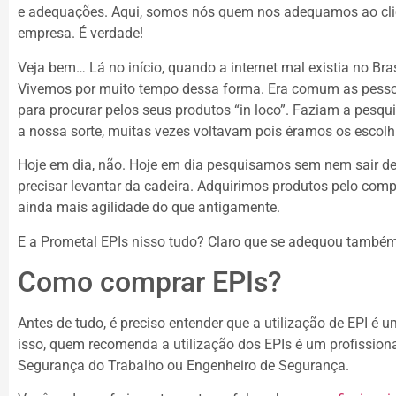
e adequações. Aqui, somos nós quem nos adequamos ao clien
empresa. É verdade!
Veja bem… Lá no início, quando a internet mal existia no Bras
Vivemos por muito tempo dessa forma. Era comum as pesso
para procurar pelos seus produtos “in loco”. Faziam a pesquis
a nossa sorte, muitas vezes voltavam pois éramos os escolh
Hoje em dia, não. Hoje em dia pesquisamos sem nem sair 
precisar levantar da cadeira. Adquirimos produtos pelo com
ainda mais agilidade do que antigamente.
E a Prometal EPIs nisso tudo? Claro que se adequou tamb
Como comprar EPIs?
Antes de tudo, é preciso entender que a utilização de EPI é
isso, quem recomenda a utilização dos EPIs é um profissiona
Segurança do Trabalho ou Engenheiro de Segurança.