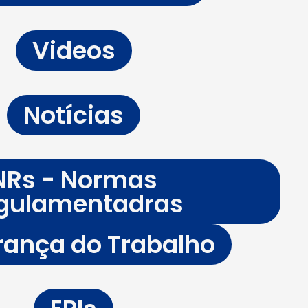
Videos
Notícias
NRs - Normas
gulamentadras
ança do Trabalho