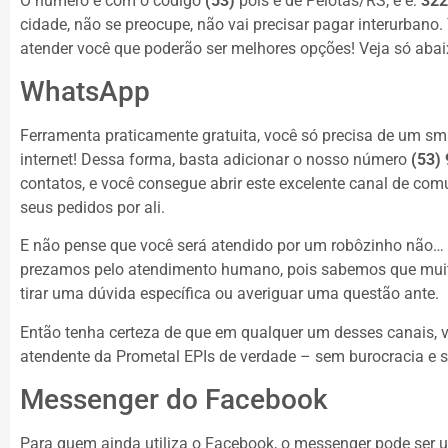
O número é com o código
(53)
pois é de Pelotas/RS, e é:
322
cidade, não se preocupe, não vai precisar pagar interurbano
atender você que poderão ser melhores opções! Veja só abai
WhatsApp
Ferramenta praticamente gratuita, você só precisa de um sm
internet! Dessa forma, basta adicionar o nosso número
(53)
contatos, e você consegue abrir este excelente canal de c
seus pedidos por ali.
E não pense que você será atendido por um robôzinho não… 
prezamos pelo atendimento humano, pois sabemos que muit
tirar uma dúvida específica ou averiguar uma questão ante.
Então tenha certeza de que em qualquer um desses canais,
atendente da Prometal EPIs de verdade – sem burocracia e 
Messenger do Facebook
Para quem ainda utiliza o Facebook, o messenger pode ser 