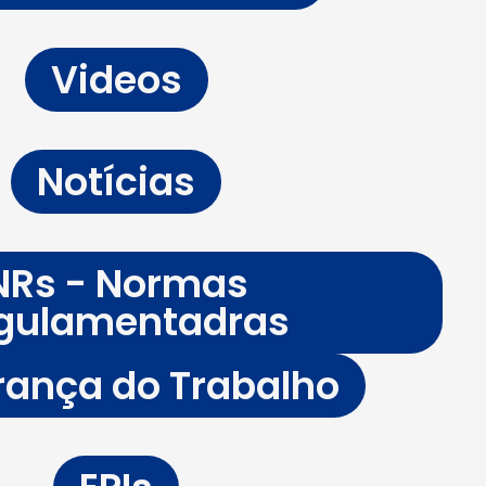
Videos
Notícias
NRs - Normas
gulamentadras
ança do Trabalho