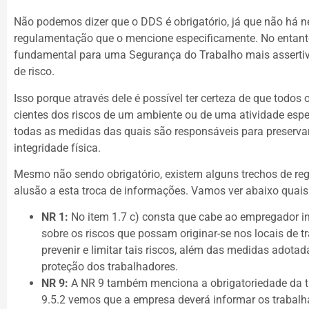
Não podemos dizer que o DDS é obrigatório, já que não há 
regulamentação que o mencione especificamente. No entant
fundamental para uma Segurança do Trabalho mais assertiv
de risco.
Isso porque através dele é possível ter certeza de que todos
cientes dos riscos de um ambiente ou de uma atividade espe
todas as medidas das quais são responsáveis para preserv
integridade física.
Mesmo não sendo obrigatório, existem alguns trechos de r
alusão a esta troca de informações. Vamos ver abaixo quais
NR 1:
No item 1.7 c) consta que cabe ao empregador i
sobre os riscos que possam originar-se nos locais de t
prevenir e limitar tais riscos, além das medidas adota
proteção dos trabalhadores.
NR 9:
A NR 9 também menciona a obrigatoriedade da t
9.5.2 vemos que a empresa deverá informar os trabal