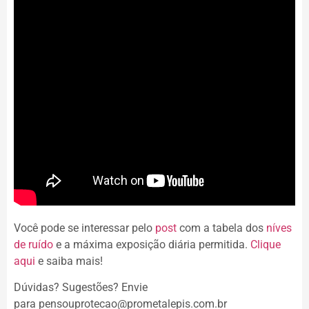
Você pode se interessar pelo
post
com a tabela dos
níves
de ruído
e a máxima exposição diária permitida.
Clique
aqui
e saiba mais!
Dúvidas? Sugestões? Envie
para pensouprotecao@prometalepis.com.br