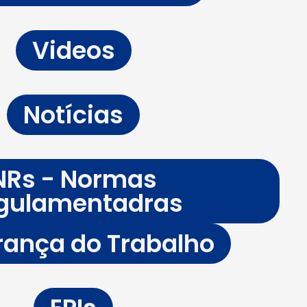
Videos
Notícias
NRs - Normas
gulamentadras
ança do Trabalho