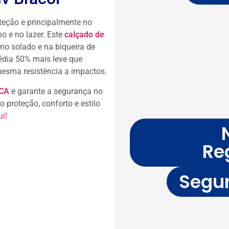
oteção e principalmente no
o e no lazer. Este
calçado de
no solado e na biqueira de
édia 50% mais leve que
sma resistência a impactos.
CA
e garante a segurança no
 proteção, conforto e estilo
i!
Re
Segur