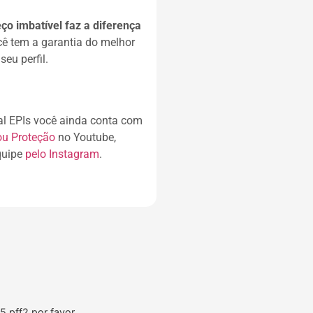
ço imbatível faz a diferença
cê tem a garantia do melhor
eu perfil.
l EPIs você ainda conta com
ou Proteção
no Youtube,
quipe
pelo Instagram
.
 pff2 por favor.