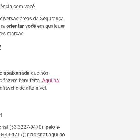
iência com você.
 diversas áreas da Segurança
ara
orientar você
em qualquer
res marcas.
z
pe apaixonada
que nós
so fazem bem feito.
Aqui na
iável e de alto nível.
!
nal (53 3227-0470); pelo e-
8448-4717); pelo chat aqui do