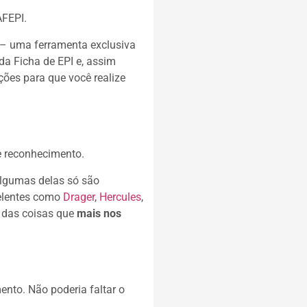
AFEPI.
– uma ferramenta exclusiva
da Ficha de EPI e, assim
ções para que você realize
e reconhecimento.
lgumas delas só são
lentes
como
Drager
,
Hercules
,
 das coisas que
mais nos
nto. Não poderia faltar o