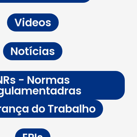
Videos
Notícias
NRs - Normas
gulamentadras
ança do Trabalho